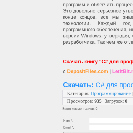
программ и облегчить проце
Это довольно серьезное утве
конце концов, все мы зна
технологии. Каждый год
программного обеспечения, 
версии Windows, утверждая, 
разработчика. Так чем же от
Скачать книгу "C# для проф
с
DepositFiles.com
|
LetItBit.
Скачать:
C# для про
Категория
:
Программирование
Просмотров
:
935
|
Загрузок
:
0
Всего комментариев
:
0
Имя *:
Email *: