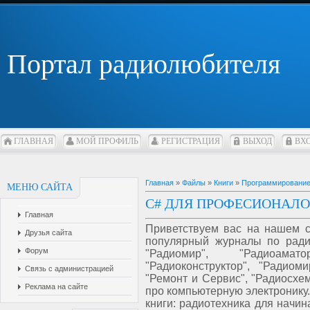
Портал радиолюбителя
ГЛАВНАЯ
МОЙ ПРОФИЛЬ
РЕГИСТРАЦИЯ
ВЫХОД
ВХ
Главная
»
Файлы
»
Книги
»
Программировани
МЕНЮ САЙТА
C# ДЛЯ ПРОФЕСИОНАЛ
Главная
Приветствуем вас на нашем с
Друзья сайта
популярный журналы по радио
Форум
"Радиомир", "Радиоамато
"Радиоконструктор", "Радиом
Связь с администрацией
"Ремонт и Сервис", "Радиосхе
Реклама на сайте
про компьютерную электронику.
книги: радиотехника для начин