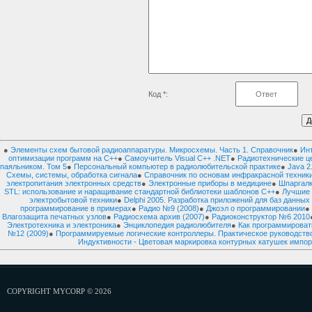
Код *:
●
Элементы схем бытовой радиоаппаратуры. Микросхемы. Часть 1. Справочник
●
Ин
оптимизации программ на C++
●
Самоучитель Visual C++ .NET
●
Радиотехнические це
паяльником. Том 5
●
Персональный компьютер в радиолюбительской практике
●
Java 2
Схемы, системы, обработка сигнала
●
Справочник по основам инфракрасной техник
электропитания электронных средств
●
Электронные приборы в медицине
●
Шпаргалк
STL: использование и наращивание стандартной библиотеки шаблонов C++
●
Лучшие 
электробытовой техники
●
Delphi 2005. Разработка приложений для баз данных
программирование в примерах
●
Радио №9 (2008)
●
Джоэл о программировании
Влагозащита печатных узлов
●
Радиосхема архив (2007)
●
Радиоконструктор №6 2010
Электротехника и электроника
●
Энциклопедия радиолюбителя
●
Как программироват
№12 (2009)
●
Программируемые логические контроллеры. Практическое руководств
Индуктивности - Цветовая маркировка контурных катушек импо
COPYRIGHT MYCORP © 2026