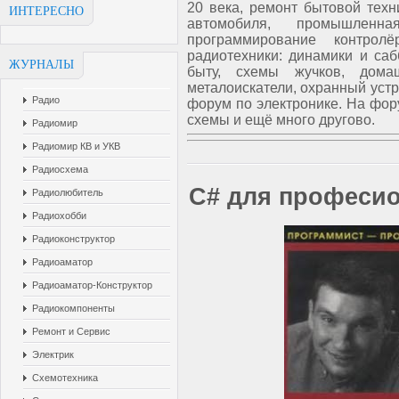
20 века, ремонт бытовой техн
ИНТЕРЕСНО
автомобиля, промышленна
программирование контро
радиотехники: динамики и са
ЖУРНАЛЫ
быту, схемы жучков, домаш
металоискатели, охранный устр
Радио
форум по электронике. На фор
схемы и ещё много другово.
Радиомир
Радиомир КВ и УКВ
Радиосхема
C# для професи
Радиолюбитель
Радиохобби
Радиоконструктор
Радиоаматор
Радиоаматор-Конструктор
Радиокомпоненты
Ремонт и Сервис
Электрик
Схемотехника