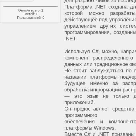
для разработчиков за послед
Платформа .NET создана для
Онлайн всего:
1
которой можно разрабаты
Гостей:
1
Пользователей:
0
действующее под управление
управлением других сист
программирования, созданн
.NET.
Используя С#, можно, напри
компонент распределенного
данных или традиционное ок
Не стоит заблуждаться по 
названии платформы подчерк
будущее именно за распр
обработка информации распр
— это язык не только д
приложений.
Он предоставляет средства
программного
обеспечения и компонент
платформы Windows.
Вместе С# и .NET призваны